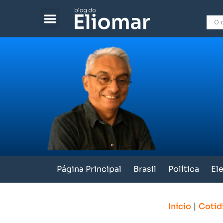
Página Principal
Brasil
Política
El
|
Início
Cotid