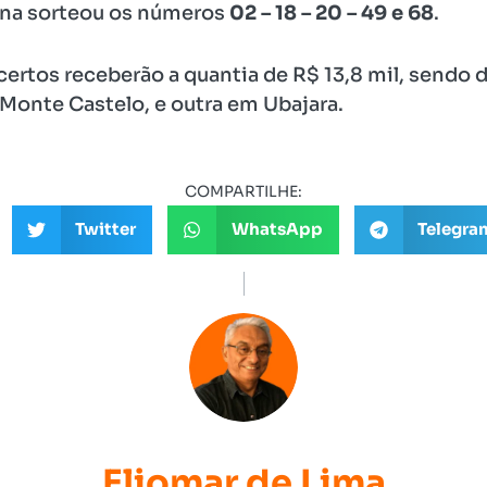
uina sorteou os números
02 – 18 – 20 – 49 e 68
.
ertos receberão a quantia de R$ 13,8 mil, sendo d
 Monte Castelo, e outra em Ubajara.
COMPARTILHE:
Twitter
WhatsApp
Telegra
Eliomar de Lima