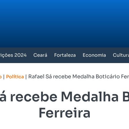
eições 2024
Ceará
Fortaleza
Economia
Cultur
|
|
Rafael Sá recebe Medalha Boticário Fer
o
Política
Sá recebe Medalha B
Ferreira