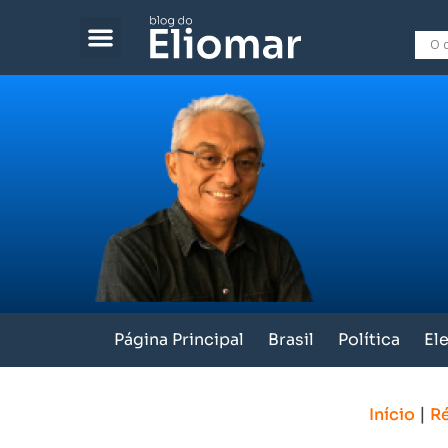
Página Principal
Brasil
Política
El
|
Início
Ré