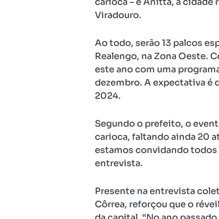
carioca – e Anitta, a cidad
Viradouro.
Ao todo, serão 13 palcos es
Realengo, na Zona Oeste. Co
este ano com uma programaç
dezembro. A expectativa é 
2024.
Segundo o prefeito, o event
carioca, faltando ainda 20 
estamos convidando todos os
entrevista.
Presente na entrevista cole
Côrrea, reforçou que o rév
da capital. “No ano passad