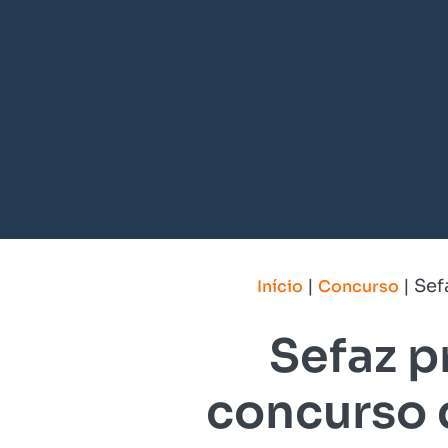
|
|
Sef
Início
Concurso
Sefaz p
concurso q