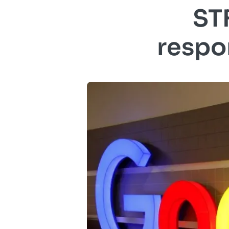
STF
respo