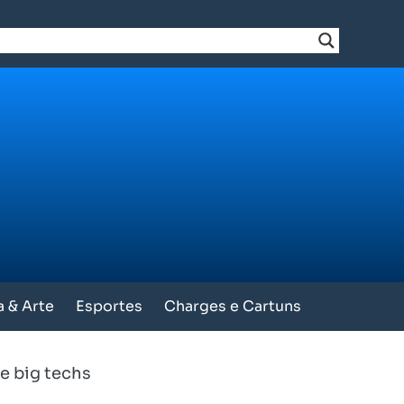
a & Arte
Esportes
Charges e Cartuns
de big techs