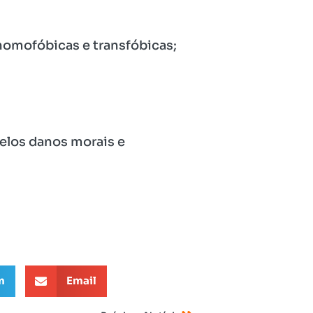
 homofóbicas e transfóbicas;
elos danos morais e
m
Email