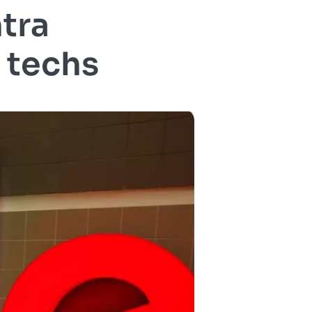
ntra
 techs