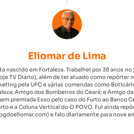
Eliomar de Lima
ista nascido em Fortaleza. Trabalhei por 38 anos 
je TV Diário), além de ter atuado como repórter n
eting pela UFC e várias comendas como Boticári
aleza; Amigo dos Bombeiros do Ceará; e Amigo da 
gem premiada Esso pelo caso do Furto ao Banco C
rto e a Coluna Vertical do O POVO. Fui ainda re
ogdoeliomar.com) e falo diariamente para nove em