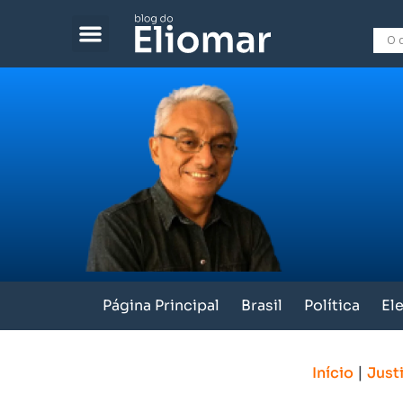
Página Principal
Brasil
Política
El
|
Início
Just