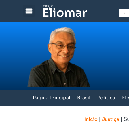
Página Principal
Brasil
Política
El
|
|
S
Início
Justiça