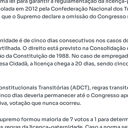
a lei para garantir a regulamentação da licença-
colada em 2012 pela Confederação Nacional dos T
e que o Supremo declare a omissão do Congresso
nidade é de cinco dias consecutivos nos casos do
ilhada. O direito está previsto na Consolidação d
ão da Constituição de 1988. No caso de emprega
a Cidadã, a licença chega a 20 dias, sendo cinco 
nstitucionais Transitórias (ADCT), regras transitó
cinco dias deveria permanecer até o Congresso a
iva, votação que nunca ocorreu.
upremo formou maioria de 7 votos a 1 para determ
 regras da licença-paternidade. Caso a norma sej