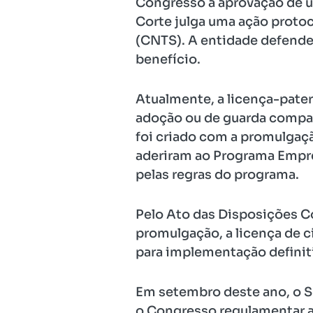
Congresso a aprovação de um
Corte julga uma ação proto
(CNTS). A entidade defend
benefício.
Atualmente, a licença-pater
adoção ou de guarda compart
foi criado com a promulgaç
aderiram ao Programa Empres
pelas regras do programa.
Pelo Ato das Disposições Co
promulgação, a licença de 
para implementação definit
Em setembro deste ano, o S
o Congresso regulamentar as