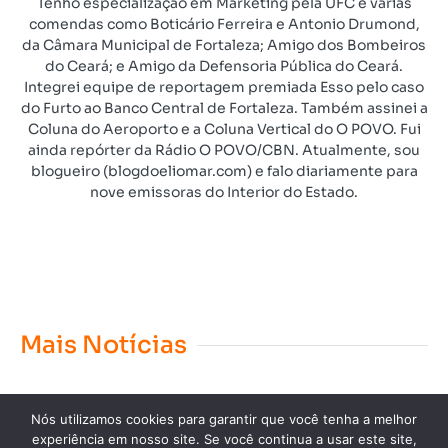
Tenho especialização em Marketing pela UFC e várias
comendas como Boticário Ferreira e Antonio Drumond,
da Câmara Municipal de Fortaleza; Amigo dos Bombeiros
do Ceará; e Amigo da Defensoria Pública do Ceará.
Integrei equipe de reportagem premiada Esso pelo caso
do Furto ao Banco Central de Fortaleza. Também assinei a
Coluna do Aeroporto e a Coluna Vertical do O POVO. Fui
ainda repórter da Rádio O POVO/CBN. Atualmente, sou
blogueiro (blogdoeliomar.com) e falo diariamente para
nove emissoras do Interior do Estado.
Mais Notícias
Nós utilizamos cookies para garantir que você tenha a melhor
experiência em nosso site. Se você continua a usar este site,