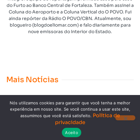
do Furto ao Banco Central de Fortaleza. Também assinei a
Coluna do Aeroporto e a Coluna Vertical do O POVO. Fui
ainda repórter da Rádio O POVO/CBN. Atualmente, sou
blogueiro (blogdoeliomar.com) e falo diariamente para
nove emissoras do Interior do Estado.
Mais Notícias
Nós utilizamos cookies para garantir que você tenha a melhor
experiência em nosso site. Se você continua a usar este site,
Política de
assumimos que você está satisfeito.
privacidade
Copyright © 2023. Todos os direitos reservados.
Aceito