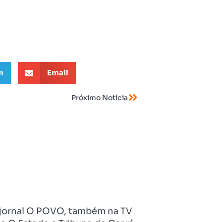
m
Email
Próximo Notícia
no jornal O POVO, também na TV