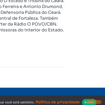
o O Estado e Tribuna do Ceará.
o Ferreira e Antonio Drumond,
Defensoria Pública do Ceará.
entral de Fortaleza. Também
pórter da Rádio O POVO/CBN.
issoras do Interior do Estado.
Copyright © 2023. Todos os direitos reservados.
Política de privacidade
ue você está satisfeito.
Aceito