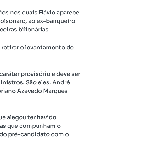
os nos quais Flávio aparece
 Bolsonaro, ao ex-banqueiro
eiras bilionárias.
e retirar o levantamento de
caráter provisório e deve ser
inistros. São eles: André
Floriano Azevedo Marques
e alegou ter havido
ntas que compunham o
o do pré-candidato com o