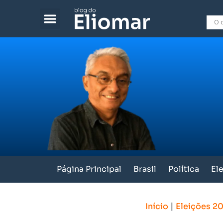
Página Principal
Brasil
Política
El
|
Início
Eleições 2