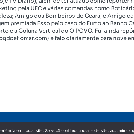
je TV Diário), além de ter atuado como repórter n
eting pela UFC e várias comendas como Boticári
aleza; Amigo dos Bombeiros do Ceará; e Amigo da 
gem premiada Esso pelo caso do Furto ao Banco C
rto e a Coluna Vertical do O POVO. Fui ainda re
ogdoeliomar.com) e falo diariamente para nove em
eriência em nosso site. Se você continua a usar este site, assumimos q