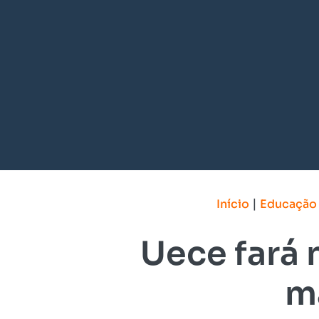
|
Início
Educação
Uece fará 
ma