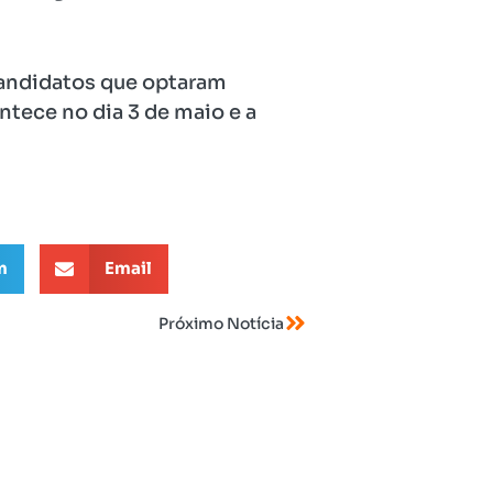
candidatos que optaram
ntece no dia 3 de maio e a
m
Email
Próximo Notícia