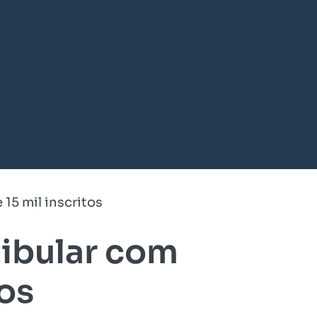
15 mil inscritos
tibular com
tos