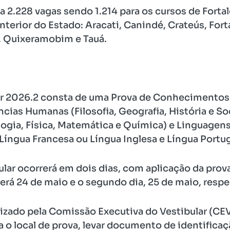
 2.228 vagas sendo 1.214 para os cursos de Fortal
terior do Estado: Aracati, Canindé, Crateús, Forta
, Quixeramobim e Tauá.
lar 2026.2 consta de uma Prova de Conhecimentos
cias Humanas (Filosofia, Geografia, História e So
logia, Física, Matemática e Química) e Linguagen
 Língua Francesa ou Língua Inglesa e Língua Portu
ular ocorrerá em dois dias, com aplicação da prov
 será 24 de maio e o segundo dia, 25 de maio, resp
nizado pela Comissão Executiva do Vestibular (C
 local de prova, levar documento de identificaçã