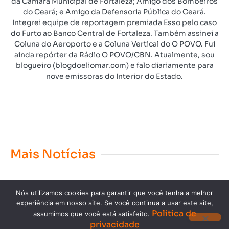
da Câmara Municipal de Fortaleza; Amigo dos Bombeiros
do Ceará; e Amigo da Defensoria Pública do Ceará.
Integrei equipe de reportagem premiada Esso pelo caso
do Furto ao Banco Central de Fortaleza. Também assinei a
Coluna do Aeroporto e a Coluna Vertical do O POVO. Fui
ainda repórter da Rádio O POVO/CBN. Atualmente, sou
blogueiro (blogdoeliomar.com) e falo diariamente para
nove emissoras do Interior do Estado.
Mais Notícias
Nós utilizamos cookies para garantir que você tenha a melhor
experiência em nosso site. Se você continua a usar este site,
Política de
assumimos que você está satisfeito.
privacidade