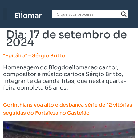
Dia:
17 de setembro de
2024
“Epitáfio” – Sérgio Britto
Homenagem do Blogdoeliomar ao cantor,
compositor e músico carioca Sérgio Britto,
integrante da banda Titãs, que nesta quarta-
feira completa 65 anos.
Corinthians voa alto e desbanca série de 12 vitórias
seguidas do Fortaleza no Castelão