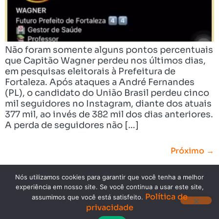
Não foram somente alguns pontos percentuais
que Capitão Wagner perdeu nos últimos dias,
em pesquisas eleitorais à Prefeitura de
Fortaleza. Após ataques a André Fernandes
(PL), o candidato do União Brasil perdeu cinco
mil seguidores no Instagram, diante dos atuais
377 mil, ao invés de 382 mil dos dias anteriores.
A perda de seguidores não […]
Próximo
→
Nós utilizamos cookies para garantir que você tenha a melhor
experiência em nosso site. Se você continua a usar este site,
Política de
assumimos que você está satisfeito.
privacidade
Copyright © 2023. Todos os direitos reservados.