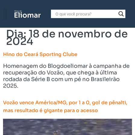
Dia:
18 de novembro de
2024
Hino do Ceará Sporting Clube
Homenagem do Blogdoeliomar à campanha de
recuperação do Vozão, que chega à última
rodada da Série B com um pé no Brasileirão
2025.
Vozão vence América/MG, por 1 a 0, gol de pênalti,
mas resultado é gigante para o acesso