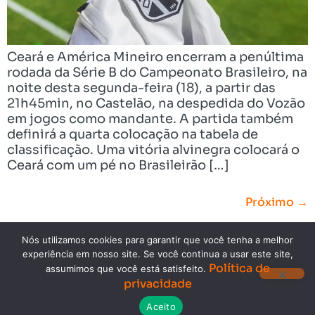
Ceará e América Mineiro encerram a penúltima
rodada da Série B do Campeonato Brasileiro, na
noite desta segunda-feira (18), a partir das
21h45min, no Castelão, na despedida do Vozão
em jogos como mandante. A partida também
definirá a quarta colocação na tabela de
classificação. Uma vitória alvinegra colocará o
Ceará com um pé no Brasileirão […]
Próximo
→
Nós utilizamos cookies para garantir que você tenha a melhor
experiência em nosso site. Se você continua a usar este site,
Política de
assumimos que você está satisfeito.
privacidade
Copyright © 2023. Todos os direitos reservados.
Aceito