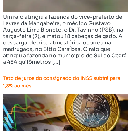
Um raio atingiu a fazenda do vice-prefeito de
Lavras da Mangabeira, o médico Gustavo
Augusto Lima Bisneto, o Dr. Tavinho (PSB), na
terça-feira (7), e matou 18 cabeças de gado. A
descarga elétrica atmosférica ocorreu na
madrugada, no Sítio Caraíbas. O raio que
atingiu a fazenda no município do Sul do Ceará,
a 434 quilômetros […]
Teto de juros do consignado do INSS subirá para
1,8% ao mês