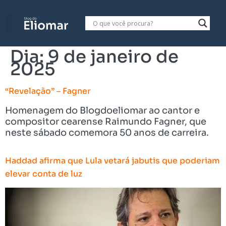
Dia:
9 de janeiro de
2025
“Revelação” – Fagner
Homenagem do Blogdoeliomar ao cantor e
compositor cearense Raimundo Fagner, que
neste sábado comemora 50 anos de carreira.
Haddad afirma que Lula vetará jabutis que poderiam
elevar conta de luz