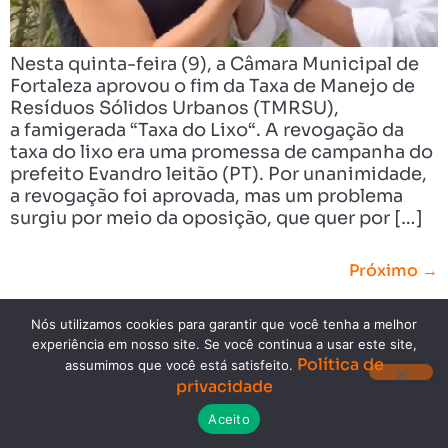
Nesta quinta-feira (9), a Câmara Municipal de
Fortaleza aprovou o fim da Taxa de Manejo de
Resíduos Sólidos Urbanos (TMRSU),
a famigerada “Taxa do Lixo“. A revogação da
taxa do lixo era uma promessa de campanha do
prefeito Evandro leitão (PT). Por unanimidade,
a revogação foi aprovada, mas um problema
surgiu por meio da oposição, que quer por […]
Próximo
→
Nós utilizamos cookies para garantir que você tenha a melhor
experiência em nosso site. Se você continua a usar este site,
Política de
assumimos que você está satisfeito.
privacidade
Copyright © 2023. Todos os direitos reservados.
Aceito