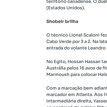
território canadense. O duel
(Estados Unidos).
Shobeir brilha
O técnico Lionel Scaloni fe
Cabo Verde por 3 a 2. Na lat
entrada do volante Leandro
No Egito, Hossan Hassan t
Austrália pelos 16 avos de f
Marmoush para colocar Hais
Com a marcação bem adiantad
marcador em Atlanta. Aos 14
intermediária direita, Yass