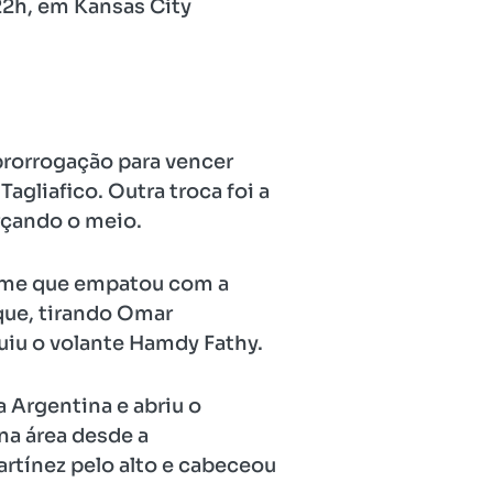
 22h, em Kansas City
prorrogação para vencer
agliafico. Outra troca foi a
rçando o meio.
ime que empatou com a
aque, tirando Omar
iu o volante Hamdy Fathy.
 Argentina e abriu o
na área desde a
rtínez pelo alto e cabeceou