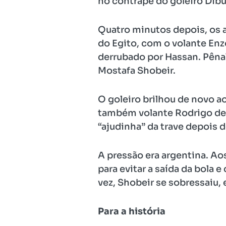
no contrapé do goleiro Dibu
Quatro minutos depois, os a
do Egito, com o volante Enzo
derrubado por Hassan. Pênalt
Mostafa Shobeir.
O goleiro brilhou de novo a
também volante Rodrigo de P
“ajudinha” da trave depois 
A pressão era argentina. Aos
para evitar a saída da bola 
vez, Shobeir se sobressaiu,
Para a história