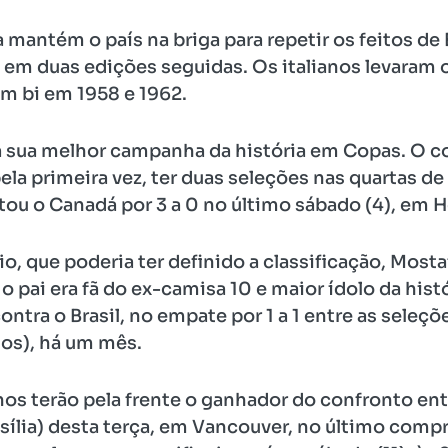
mantém o país na briga para repetir os feitos de Br
m duas edições seguidas. Os italianos levaram o
am bi em 1958 e 1962.
ra sua melhor campanha da história em Copas. O c
ela primeira vez, ter duas seleções nas quartas d
ou o Canadá por 3 a 0 no último sábado (4), em 
, que poderia ter definido a classificação, Mosta
o pai era fã do ex-camisa 10 e maior ídolo da his
ontra o Brasil, no empate por 1 a 1 entre as sele
os), há um mês.
nos terão pela frente o ganhador do confronto en
asília) desta terça, em Vancouver, no último co