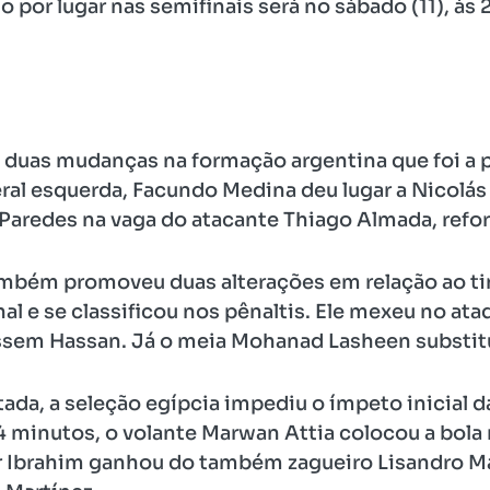
o por lugar nas semifinais será no sábado (11), às
z duas mudanças na formação argentina que foi a 
eral esquerda, Facundo Medina deu lugar a Nicolás T
 Paredes na vaga do atacante Thiago Almada, refo
ambém promoveu duas alterações em relação ao t
inal e se classificou nos pênaltis. Ele mexeu no at
sem Hassan. Já o meia Mohanad Lasheen substitu
a, a seleção egípcia impediu o ímpeto inicial da
 minutos, o volante Marwan Attia colocou a bola 
er Ibrahim ganhou do também zagueiro Lisandro Ma