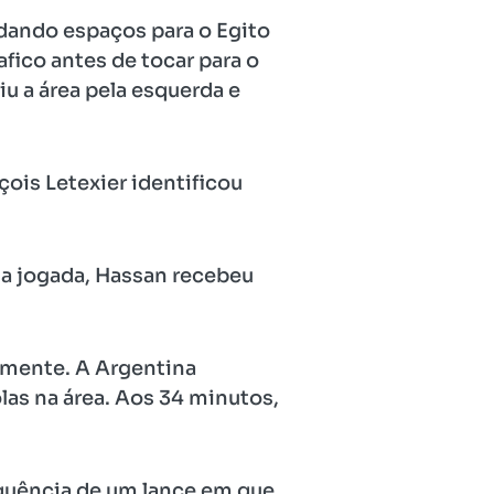
 dando espaços para o Egito
afico antes de tocar para o
u a área pela esquerda e
çois Letexier identificou
 a jogada, Hassan recebeu
amente. A Argentina
as na área. Aos 34 minutos,
quência de um lance em que