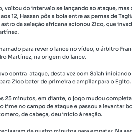
 voltou do intervalo se lançando ao ataque, mas
aos 12, Hassan pôs a bola entre as pernas de Tagli
stro da seleção africana acionou Zico, que invadi
artínez.
hamado para rever o lance no vídeo, o árbitro Fran
dro Martínez, na origem do lance.
novo contra-ataque, desta vez com Salah iniciando
para Zico bater de primeira e ampliar para o Egito.
aos 25 minutos, em diante, o jogo mudou complet
 time no campo de ataque e passou a levantar bol
Romero, de cabeça, deu início à reação.
recisaram de quatro minutos para empatar. Na se