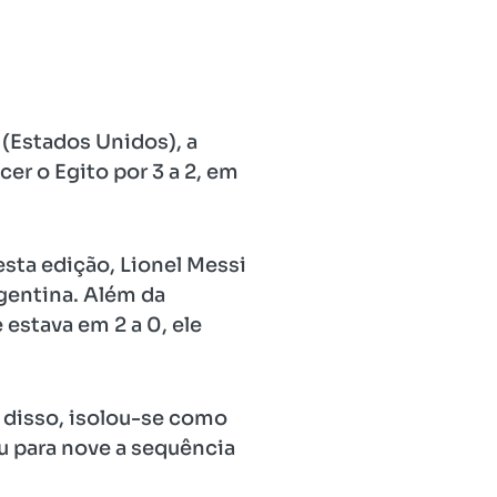
 (Estados Unidos), a
er o Egito por 3 a 2, em
esta edição, Lionel Messi
gentina. Além da
estava em 2 a 0, ele
m disso, isolou-se como
u para nove a sequência