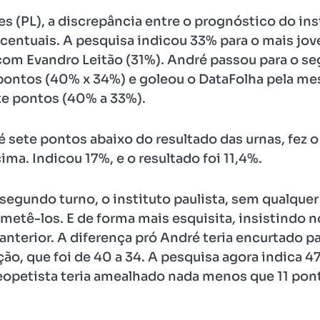
s (PL), a discrepância entre o prognóstico do inst
rcentuais. A pesquisa indicou 33% para o mais jo
om Evandro Leitão (31%). André passou para o se
ontos (40% x 34%) e goleou o DataFolha pela me
te pontos (40% a 33%).
é sete pontos abaixo do resultado das urnas, fez 
ma. Indicou 17%, e o resultado foi 11,4%.
egundo turno, o instituto paulista, sem qualquer j
ometê-los. E de forma mais esquisita, insistind
anterior. A diferença pró André teria encurtado p
ção, que foi de 40 a 34. A pesquisa agora indica 4
neopetista teria amealhado nada menos que 11 p