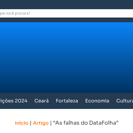
eições 2024
Ceará
Fortaleza
Economia
Cultur
|
|
“As falhas do DataFolha”
Início
Artigo