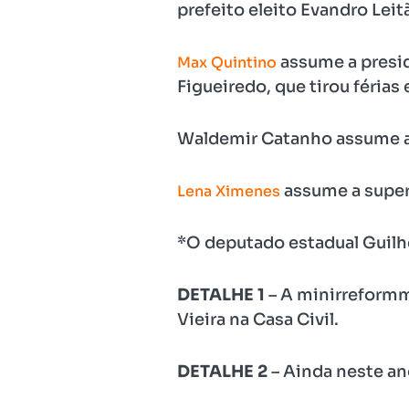
prefeito eleito Evandro Leit
assume a presid
Max Quintino
Figueiredo, que tirou féria
Waldemir Catanho assume a 
assume a super
Lena Ximenes
*O deputado estadual Guilhe
DETALHE 1
– A minirreformm
Vieira na Casa Civil.
DETALHE
2
– Ainda neste an