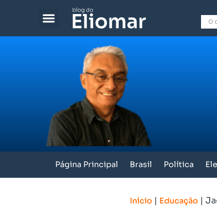
Página Principal
Brasil
Política
El
|
|
Ja
Início
Educação