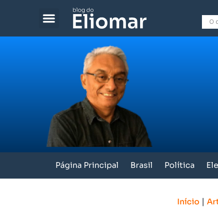
Página Principal
Brasil
Política
El
|
Início
Ar