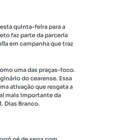
sta quinta-feira para a
to faz parte da parceria
ella em campanha que traz
 como uma das praças-foco.
aginário do cearense. Essa
uma ativação que resgata a
al mais importante da
. Dias Branco.
orró pé de serra com