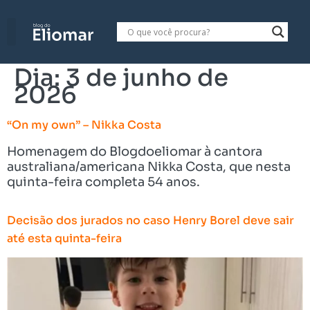
Dia:
3 de junho de
2026
“On my own” – Nikka Costa
Homenagem do Blogdoeliomar à cantora
australiana/americana Nikka Costa, que nesta
quinta-feira completa 54 anos.
Decisão dos jurados no caso Henry Borel deve sair
até esta quinta-feira