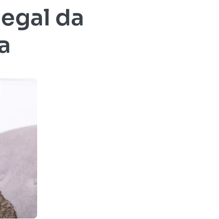
legal da
a