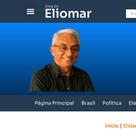
Página Principal
Brasil
Política
El
|
Início
Cida