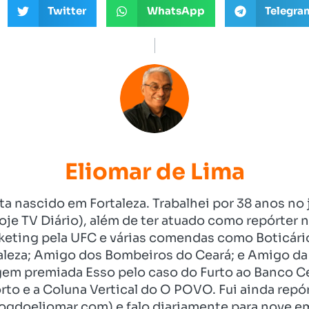
Twitter
WhatsApp
Telegra
Eliomar de Lima
ista nascido em Fortaleza. Trabalhei por 38 anos 
je TV Diário), além de ter atuado como repórter n
eting pela UFC e várias comendas como Boticári
aleza; Amigo dos Bombeiros do Ceará; e Amigo da 
gem premiada Esso pelo caso do Furto ao Banco C
rto e a Coluna Vertical do O POVO. Fui ainda re
ogdoeliomar.com) e falo diariamente para nove em