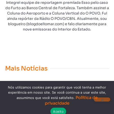
Integrei equipe de reportagem premiada Esso pelo caso
do Furto ao Banco Central de Fortaleza. Também assinei a
Coluna do Aeroporto e a Coluna Vertical do O POVO. Fui
ainda repórter da Rádio O POVO/CBN. Atualmente, sou
blogueiro (blogdoeliomar.com) e falo diariamente para
nove emissoras do Interior do Estado.
Mais Notícias
Nós utilizamos cookies para garantir que você tenha a melhor
experiência em nosso site. Se você continua a usar este site,
Política de
assumimos que você está satisfeito.
privacidade
Copyright © 2023. Todos os direitos reservados.
Aceito