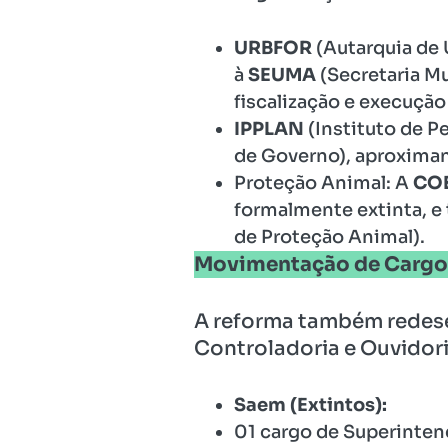
URBFOR
(Autarquia de 
à
SEUMA
(Secretaria Mu
fiscalização e execução
IPPLAN
(Instituto de P
de Governo), aproximan
Proteção Animal: A
CO
formalmente extinta, e 
de Proteção Animal).
Movimentação de Cargo
A reforma também redese
Controladoria e Ouvidori
Saem (Extintos):
01 cargo de Superinten