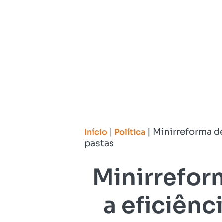
|
|
Minirreforma de
Início
Política
pastas
Minirrefor
a eficiênc