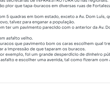
 nas secretarias de INFRAESTRUTURA ou nas regionais.
o pior que tapa-buracos em diversas ruas de Fortaleza
s com 5 quadras em bom estado, exceto a Av. Dom Luís,
ovo, talvez para enganar a população.
m ter um pavimento parecido com o anterior da Av. D
m asfalto velho.
uracos que pavimento bom os caras escolhem qual trec
ar a impressão de que taparam os buracos.
 por exemplo, foi um grande desperdício de dinheiro púb
 asfalto e escolher uma avenida, tal como fizeram com 