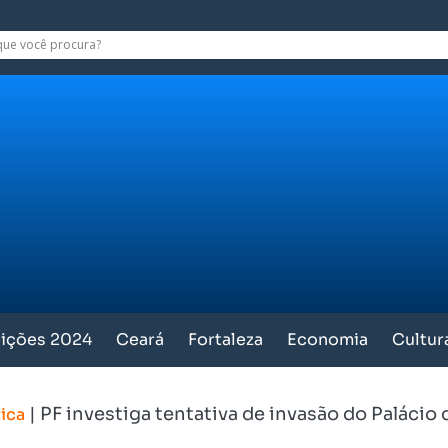
eições 2024
Ceará
Fortaleza
Economia
Cultur
|
PF investiga tentativa de invasão do Palácio 
tica