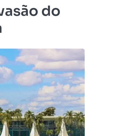
nvasão do
a