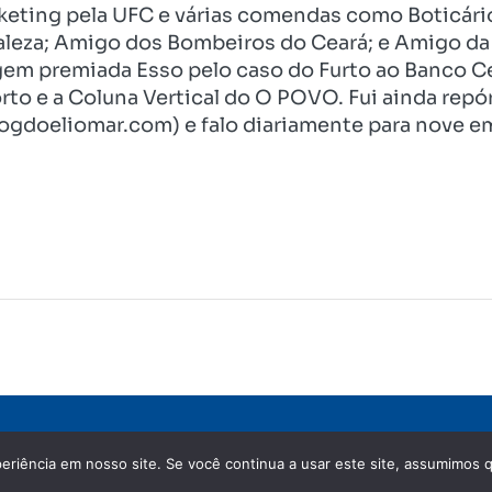
eting pela UFC e várias comendas como Boticári
aleza; Amigo dos Bombeiros do Ceará; e Amigo da 
gem premiada Esso pelo caso do Furto ao Banco C
rto e a Coluna Vertical do O POVO. Fui ainda re
ogdoeliomar.com) e falo diariamente para nove em
eriência em nosso site. Se você continua a usar este site, assumimos q